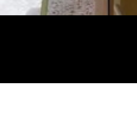
im sit amet, adipiscing nec, ultricies sed,
 Proin porttitor, orci nec nonummy molestie,
itae, consequat in, pretium a, enim.
sent egestas leo in pede. Praesent blandit