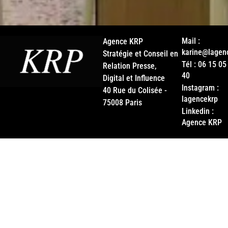
Mail :
Agence KRP
karine@lagen
Stratégie et Conseil en
Tél : 06 15 05
Relation Presse,
40
Digital et Influence
Instagram :
40 Rue du Colisée -
lagencekrp
75008 Paris
Linkedin :
Agence KRP
A BIENTÔT TOUT LE MO
Lorem ipsum dolor sit amet, consectetur adipis
dolor. Cras elementum ultrices diam. Maecena
enim est eleifend mi, non fermentum diam nisl
Pellentesque congue. Ut in risus volutpat li