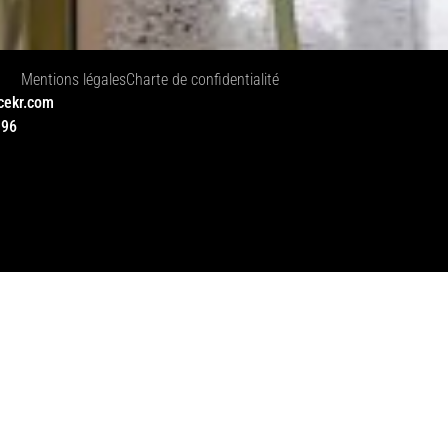
Mentions légales
Charte de confidentialité
cekr.com
 96
NDE !
cing elit. Sed non risus. Suspendisse lectus tortor, digniss
s ligula massa, varius a, semper congue, euismod non, mi.
 sit amet erat. Duis semper. Duis arcu massa, scelerisque v
bero pharetra tempor. Cras vestibulum bibendum augue. Prae